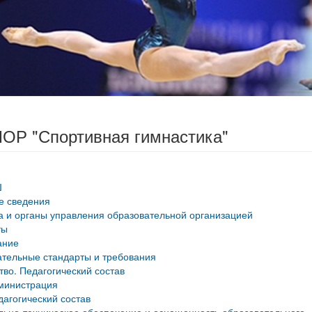
ОР "Спортивная гимнастика"
Ш
е сведения
а и органы управления образовательной организацией
ты
ание
тельные стандарты и требования
тво. Педагогический состав
министрация
дагогический состав