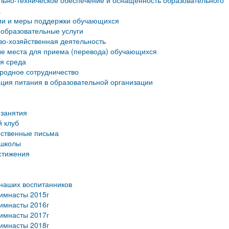
ьно-техническое обеспечение и оснащенность образовательного
а
ии и меры поддержки обучающихся
образовательные услуги
о-хозяйственная деятельность
е места для приема (перевода) обучающихся
я среда
родное сотрудничество
ция питания в образовательной организации
занятия
 клуб
рственные письма
 школы
стижения
наших воспитанников
имнасты 2015г
имнасты 2016г
имнасты 2017г
имнасты 2018г