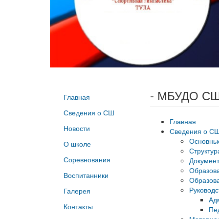
- МБУДО СШ
Главная
Сведения о СШ
Главная
Новости
Сведения о С
Основны
О школе
Структур
Соревнования
Докумен
Образов
Воспитанники
Образова
Руководс
Галерея
Ад
Контакты
Пе