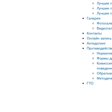
Лучшие г
Лучшие г
Лучшие г
Галерея
Фотогал
Видеога
Контакты
Онлайн запись 
Антидопинг
Противодейств
Норматив
Формы до
Комиссия
поведени
Обратная
Методич
ГТО