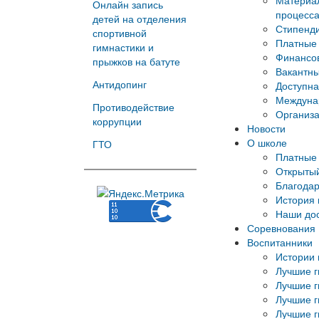
Материал
Онлайн запись
процесс
детей на отделения
Стипенд
спортивной
Платные 
гимнастики и
Финансов
прыжков на батуте
Вакантны
Антидопинг
Доступна
Междуна
Противодействие
Организа
коррупции
Новости
О школе
ГТО
Платные 
Открытый
Благода
История
Наши до
Соревнования
Воспитанники
Истории 
Лучшие г
Лучшие г
Лучшие г
Лучшие г