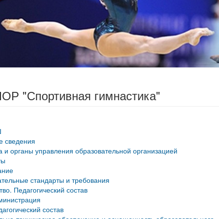
ОР "Спортивная гимнастика"
Ш
е сведения
а и органы управления образовательной организацией
ты
ание
тельные стандарты и требования
тво. Педагогический состав
министрация
дагогический состав