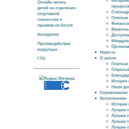
Материал
Онлайн запись
процесс
детей на отделения
Стипенд
спортивной
Платные 
гимнастики и
Финансов
прыжков на батуте
Вакантны
Антидопинг
Доступна
Междуна
Противодействие
Организа
коррупции
Новости
О школе
ГТО
Платные 
Открытый
Благода
История
Наши до
Соревнования
Воспитанники
Истории 
Лучшие г
Лучшие г
Лучшие г
Лучшие г