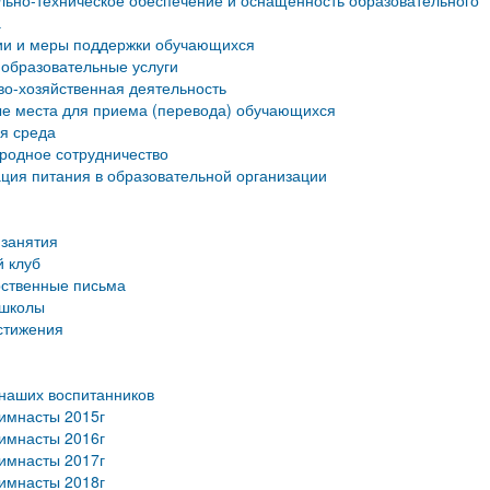
ьно-техническое обеспечение и оснащенность образовательного
а
ии и меры поддержки обучающихся
образовательные услуги
о-хозяйственная деятельность
е места для приема (перевода) обучающихся
я среда
родное сотрудничество
ция питания в образовательной организации
занятия
 клуб
рственные письма
 школы
стижения
наших воспитанников
имнасты 2015г
имнасты 2016г
имнасты 2017г
имнасты 2018г