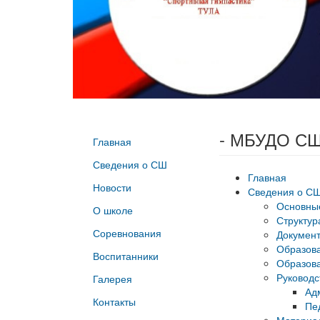
- МБУДО СШ
Главная
Сведения о СШ
Главная
Новости
Сведения о С
Основны
О школе
Структур
Соревнования
Докумен
Образов
Воспитанники
Образова
Руководс
Галерея
Ад
Контакты
Пе