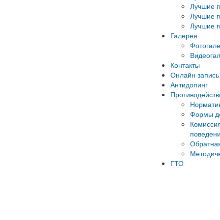
Лучшие г
Лучшие г
Лучшие г
Галерея
Фотогал
Видеога
Контакты
Онлайн запись 
Антидопинг
Противодейств
Норматив
Формы до
Комиссия
поведени
Обратная
Методич
ГТО