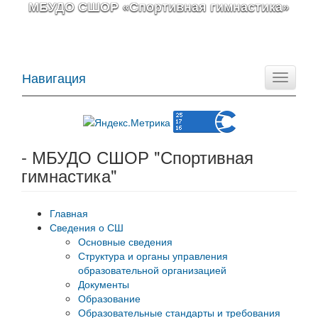
МБУДО СШОР «Спортивная гимнастика»
Навигация
Toggle
navigati
- МБУДО СШОР "Спортивная
гимнастика"
Главная
Сведения о СШ
Основные сведения
Структура и органы управления
образовательной организацией
Документы
Образование
Образовательные стандарты и требования