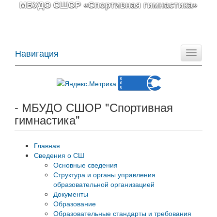
МБУДО СШОР «Спортивная гимнастика»
Навигация
Toggle
navigati
- МБУДО СШОР "Спортивная
гимнастика"
Главная
Сведения о СШ
Основные сведения
Структура и органы управления
образовательной организацией
Документы
Образование
Образовательные стандарты и требования