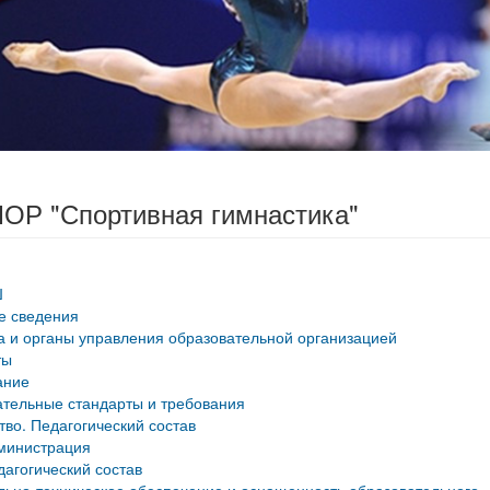
ОР "Спортивная гимнастика"
Ш
е сведения
а и органы управления образовательной организацией
ты
ание
тельные стандарты и требования
тво. Педагогический состав
министрация
дагогический состав