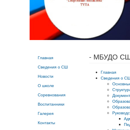
- МБУДО СШ
Главная
Сведения о СШ
Главная
Новости
Сведения о С
Основны
О школе
Структур
Соревнования
Докумен
Образов
Воспитанники
Образова
Руководс
Галерея
Ад
Контакты
Пе