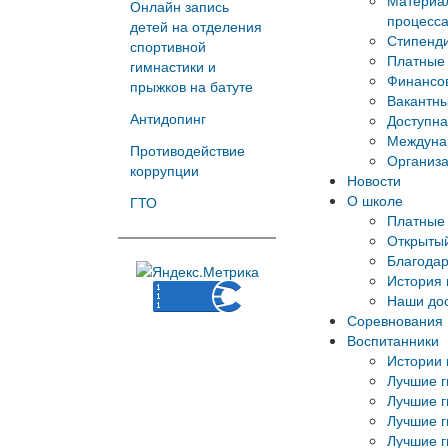
Материал
Онлайн запись
процесс
детей на отделения
Стипенд
спортивной
Платные 
гимнастики и
Финансов
прыжков на батуте
Вакантны
Антидопинг
Доступна
Междуна
Противодействие
Организа
коррупции
Новости
О школе
ГТО
Платные 
Открытый
Благода
История
Наши до
Соревнования
Воспитанники
Истории 
Лучшие г
Лучшие г
Лучшие г
Лучшие г