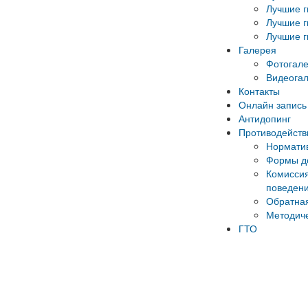
Лучшие г
Лучшие г
Лучшие г
Галерея
Фотогал
Видеога
Контакты
Онлайн запись 
Антидопинг
Противодейств
Норматив
Формы до
Комиссия
поведени
Обратная
Методич
ГТО