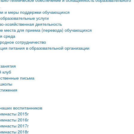
ьно-техническое обеспечение и оснащенность образовательного
а
ии и меры поддержки обучающихся
образовательные услуги
о-хозяйственная деятельность
е места для приема (перевода) обучающихся
я среда
родное сотрудничество
ция питания в образовательной организации
занятия
 клуб
рственные письма
 школы
стижения
наших воспитанников
имнасты 2015г
имнасты 2016г
имнасты 2017г
имнасты 2018г