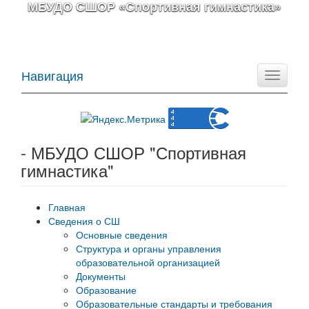
МБУДО СШОР «Спортивная гимнастика»
Навигация
Toggle
navigati
- МБУДО СШОР "Спортивная
гимнастика"
Главная
Сведения о СШ
Основные сведения
Структура и органы управления
образовательной организацией
Документы
Образование
Образовательные стандарты и требования