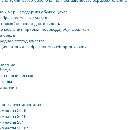
ьно-техническое обеспечение и оснащенность образовательного
а
ии и меры поддержки обучающихся
образовательные услуги
о-хозяйственная деятельность
е места для приема (перевода) обучающихся
я среда
родное сотрудничество
ция питания в образовательной организации
занятия
 клуб
рственные письма
 школы
стижения
наших воспитанников
имнасты 2015г
имнасты 2016г
имнасты 2017г
имнасты 2018г