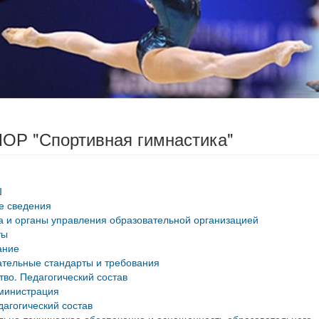
ОР "Спортивная гимнастика"
Ш
е сведения
а и органы управления образовательной организацией
ты
ание
тельные стандарты и требования
тво. Педагогический состав
министрация
дагогический состав