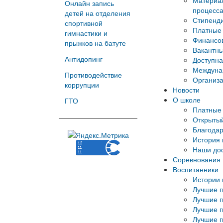
Материал
Онлайн запись
процесс
детей на отделения
Стипенд
спортивной
Платные 
гимнастики и
Финансов
прыжков на батуте
Вакантны
Антидопинг
Доступна
Междуна
Противодействие
Организа
коррупции
Новости
О школе
ГТО
Платные 
Открытый
Благода
История
Наши до
Соревнования
Воспитанники
Истории 
Лучшие г
Лучшие г
Лучшие г
Лучшие г