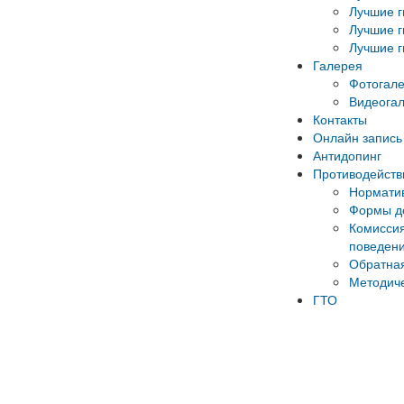
Лучшие г
Лучшие г
Лучшие г
Галерея
Фотогал
Видеога
Контакты
Онлайн запись 
Антидопинг
Противодейств
Норматив
Формы до
Комиссия
поведени
Обратная
Методич
ГТО