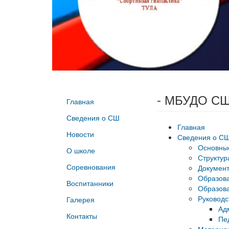
- МБУДО СШ
Главная
Сведения о СШ
Главная
Новости
Сведения о С
Основны
О школе
Структур
Соревнования
Докумен
Образов
Воспитанники
Образова
Руководс
Галерея
Ад
Контакты
Пе