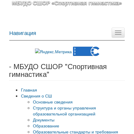
МБУДО СШОР «Спортивная гимнастика»
Навигация
Toggle
navigati
- МБУДО СШОР "Спортивная
гимнастика"
Главная
Сведения о СШ
Основные сведения
Структура и органы управления
образовательной организацией
Документы
Образование
Образовательные стандарты и требования