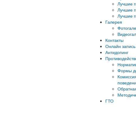
Лучшие г
Лучшие г
Лучшие г
Галерея
Фотогал
Видеога
Контакты
Онлайн запись 
Антидопинг
Противодейств
Норматив
Формы до
Комиссия
поведени
Обратная
Методич
ГТО