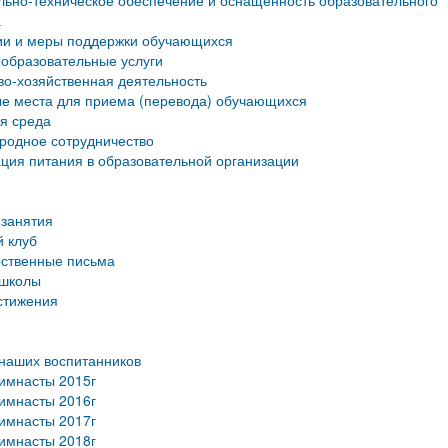
ьно-техническое обеспечение и оснащенность образовательного
а
ии и меры поддержки обучающихся
образовательные услуги
о-хозяйственная деятельность
е места для приема (перевода) обучающихся
я среда
родное сотрудничество
ция питания в образовательной организации
занятия
 клуб
рственные письма
 школы
стижения
наших воспитанников
имнасты 2015г
имнасты 2016г
имнасты 2017г
имнасты 2018г