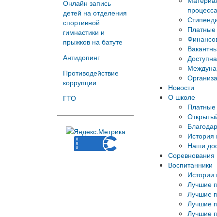
Материал
Онлайн запись
процесс
детей на отделения
Стипенд
спортивной
Платные 
гимнастики и
Финансов
прыжков на батуте
Вакантны
Антидопинг
Доступна
Междуна
Противодействие
Организа
коррупции
Новости
О школе
ГТО
Платные 
Открытый
Благода
История
Наши до
Соревнования
Воспитанники
Истории 
Лучшие г
Лучшие г
Лучшие г
Лучшие г