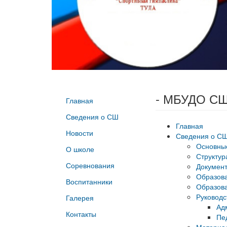
- МБУДО СШ
Главная
Сведения о СШ
Главная
Новости
Сведения о С
Основны
О школе
Структур
Соревнования
Докумен
Образов
Воспитанники
Образова
Руководс
Галерея
Ад
Контакты
Пе