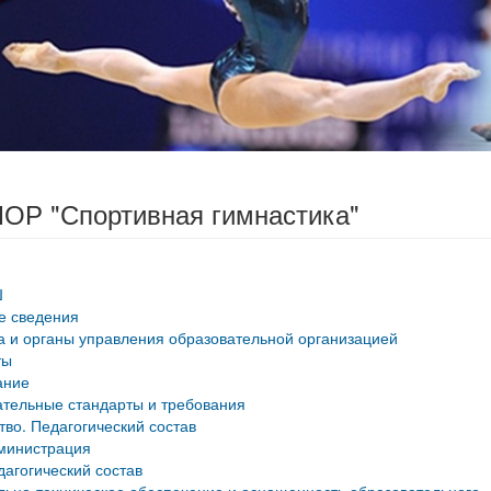
ОР "Спортивная гимнастика"
Ш
е сведения
а и органы управления образовательной организацией
ты
ание
тельные стандарты и требования
тво. Педагогический состав
министрация
дагогический состав