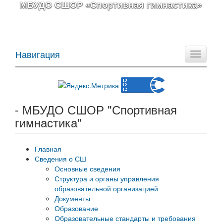
МБУДО СШОР «Спортивная гимнастика»
Навигация
Toggle
navigati
- МБУДО СШОР "Спортивная
гимнастика"
Главная
Сведения о СШ
Основные сведения
Структура и органы управления
образовательной организацией
Документы
Образование
Образовательные стандарты и требования