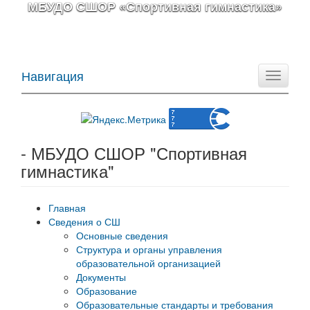
МБУДО СШОР «Спортивная гимнастика»
Навигация
Toggle
navigati
- МБУДО СШОР "Спортивная
гимнастика"
Главная
Сведения о СШ
Основные сведения
Структура и органы управления
образовательной организацией
Документы
Образование
Образовательные стандарты и требования