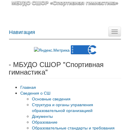
МБУДО СШОР «Спортивная гимнастика»
Навигация
Toggle
navigati
- МБУДО СШОР "Спортивная
гимнастика"
Главная
Сведения о СШ
Основные сведения
Структура и органы управления
образовательной организацией
Документы
Образование
Образовательные стандарты и требования