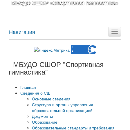
МБУДО СШОР «Спортивная гимнастика»
Навигация
Toggle
navigati
- МБУДО СШОР "Спортивная
гимнастика"
Главная
Сведения о СШ
Основные сведения
Структура и органы управления
образовательной организацией
Документы
Образование
Образовательные стандарты и требования