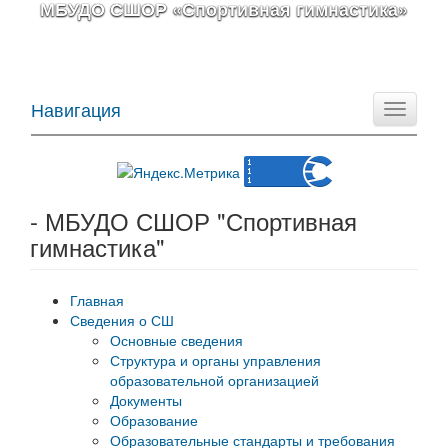
МБУДО СШОР «Спортивная гимнастика»
Навигация
Toggle
navigati
- МБУДО СШОР "Спортивная
гимнастика"
Главная
Сведения о СШ
Основные сведения
Структура и органы управления
образовательной организацией
Документы
Образование
Образовательные стандарты и требования