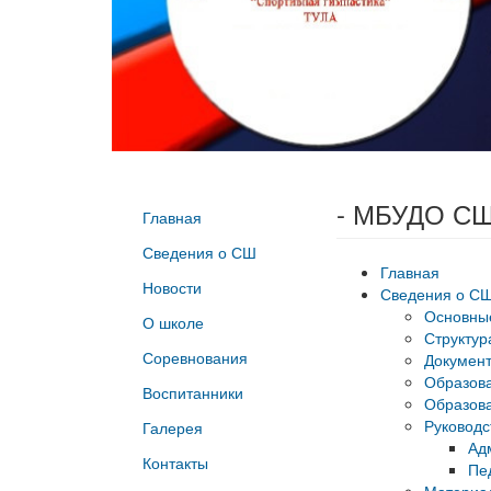
- МБУДО СШ
Главная
Сведения о СШ
Главная
Новости
Сведения о С
Основны
О школе
Структур
Соревнования
Докумен
Образов
Воспитанники
Образова
Руководс
Галерея
Ад
Контакты
Пе