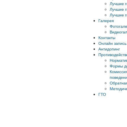
Лучшие г
Лучшие г
Лучшие г
Галерея
Фотогал
Видеога
Контакты
Онлайн запись 
Антидопинг
Противодейств
Норматив
Формы до
Комиссия
поведени
Обратная
Методич
ГТО