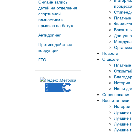
Материал
Онлайн запись
процесс
детей на отделения
Стипенд
спортивной
Платные 
гимнастики и
Финансов
прыжков на батуте
Вакантны
Антидопинг
Доступна
Междуна
Противодействие
Организа
коррупции
Новости
О школе
ГТО
Платные 
Открытый
Благода
История
Наши до
Соревнования
Воспитанники
Истории 
Лучшие г
Лучшие г
Лучшие г
Лучшие г