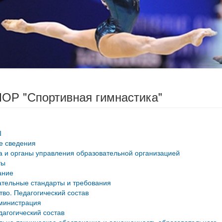
ОР "Спортивная гимнастика"
Ш
е сведения
а и органы управления образовательной организацией
ты
ание
тельные стандарты и требования
тво. Педагогический состав
министрация
дагогический состав