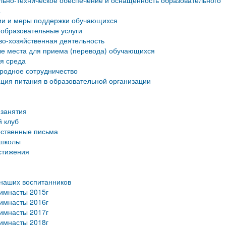
ьно-техническое обеспечение и оснащенность образовательного
а
ии и меры поддержки обучающихся
образовательные услуги
о-хозяйственная деятельность
е места для приема (перевода) обучающихся
я среда
родное сотрудничество
ция питания в образовательной организации
занятия
 клуб
рственные письма
 школы
стижения
наших воспитанников
имнасты 2015г
имнасты 2016г
имнасты 2017г
имнасты 2018г