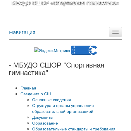
МБУДО СШОР «Спортивная гимнастика»
Навигация
Toggle
navigati
- МБУДО СШОР "Спортивная
гимнастика"
Главная
Сведения о СШ
Основные сведения
Структура и органы управления
образовательной организацией
Документы
Образование
Образовательные стандарты и требования