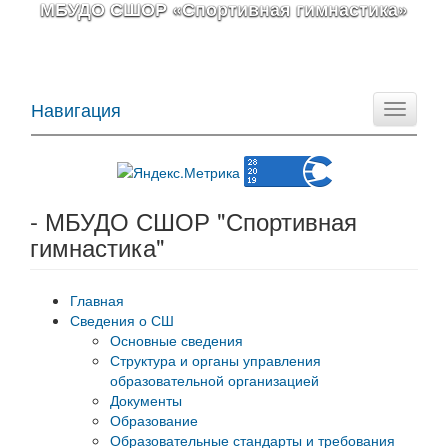
МБУДО СШОР «Спортивная гимнастика»
Навигация
Toggle
navigati
- МБУДО СШОР "Спортивная
гимнастика"
Главная
Сведения о СШ
Основные сведения
Структура и органы управления
образовательной организацией
Документы
Образование
Образовательные стандарты и требования