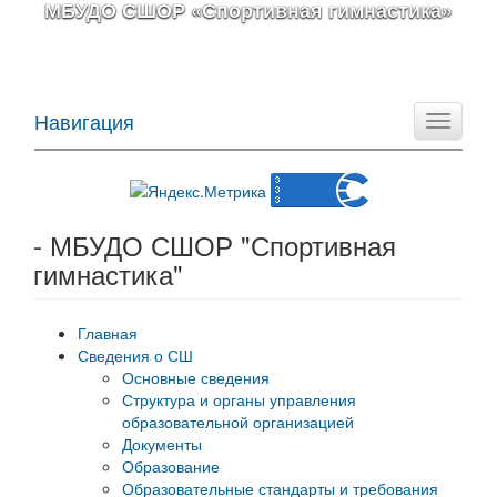
МБУДО СШОР «Спортивная гимнастика»
Навигация
Toggle
navigati
- МБУДО СШОР "Спортивная
гимнастика"
Главная
Сведения о СШ
Основные сведения
Структура и органы управления
образовательной организацией
Документы
Образование
Образовательные стандарты и требования