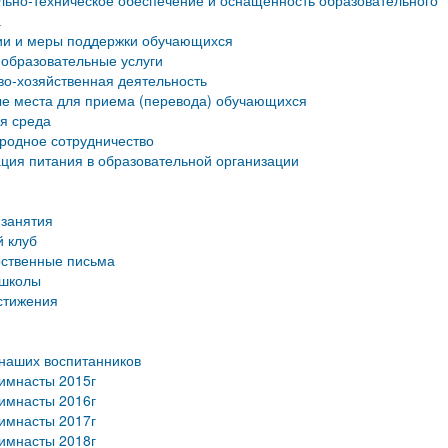
ьно-техническое обеспечение и оснащенность образовательного
а
ии и меры поддержки обучающихся
образовательные услуги
о-хозяйственная деятельность
е места для приема (перевода) обучающихся
я среда
родное сотрудничество
ция питания в образовательной организации
занятия
 клуб
рственные письма
 школы
стижения
наших воспитанников
имнасты 2015г
имнасты 2016г
имнасты 2017г
имнасты 2018г