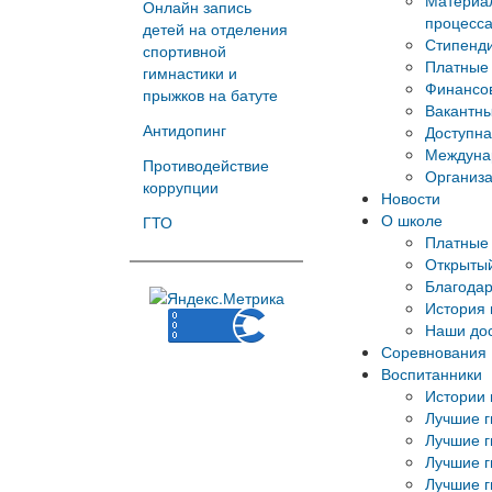
Материал
Онлайн запись
процесс
детей на отделения
Стипенд
спортивной
Платные 
гимнастики и
Финансов
прыжков на батуте
Вакантны
Антидопинг
Доступна
Междуна
Противодействие
Организа
коррупции
Новости
О школе
ГТО
Платные 
Открытый
Благода
История
Наши до
Соревнования
Воспитанники
Истории 
Лучшие г
Лучшие г
Лучшие г
Лучшие г