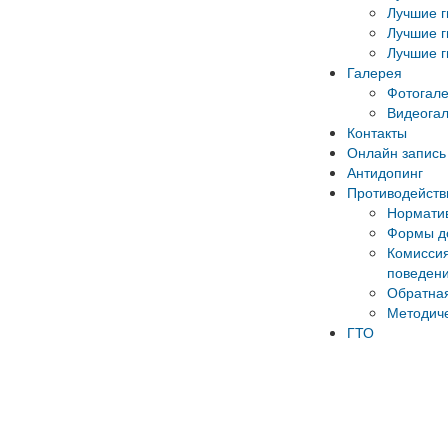
Лучшие г
Лучшие г
Лучшие г
Галерея
Фотогал
Видеога
Контакты
Онлайн запись 
Антидопинг
Противодейств
Норматив
Формы до
Комиссия
поведени
Обратная
Методич
ГТО