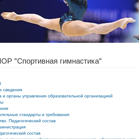
ОР "Спортивная гимнастика"
Ш
е сведения
а и органы управления образовательной организацией
ты
ание
тельные стандарты и требования
тво. Педагогический состав
министрация
дагогический состав