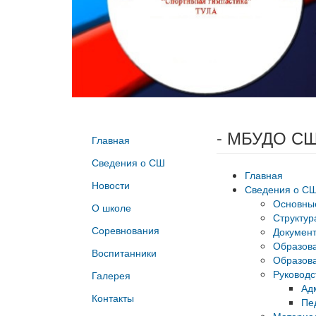
- МБУДО СШ
Главная
Сведения о СШ
Главная
Новости
Сведения о С
Основны
О школе
Структур
Соревнования
Докумен
Образов
Воспитанники
Образова
Руководс
Галерея
Ад
Контакты
Пе