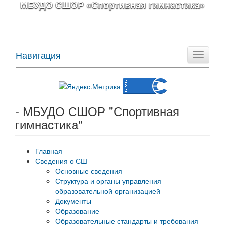
МБУДО СШОР «Спортивная гимнастика»
Навигация
Toggle
navigati
- МБУДО СШОР "Спортивная
гимнастика"
Главная
Сведения о СШ
Основные сведения
Структура и органы управления
образовательной организацией
Документы
Образование
Образовательные стандарты и требования