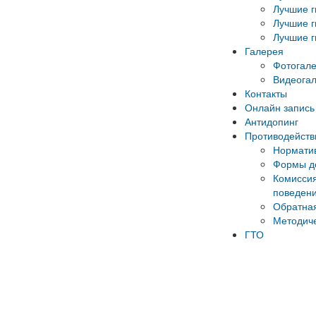
Лучшие г
Лучшие г
Лучшие г
Галерея
Фотогал
Видеога
Контакты
Онлайн запись 
Антидопинг
Противодейств
Норматив
Формы до
Комиссия
поведени
Обратная
Методич
ГТО