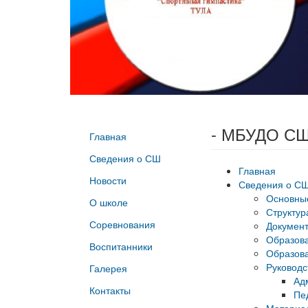
- МБУДО СШ
Главная
Сведения о СШ
Главная
Новости
Сведения о С
Основны
О школе
Структур
Соревнования
Докумен
Образов
Воспитанники
Образова
Руководс
Галерея
Ад
Контакты
Пе