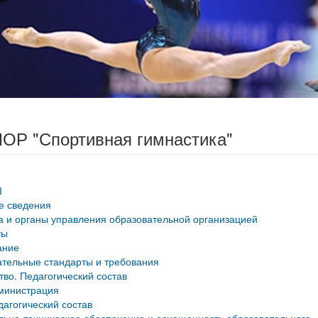
ОР "Спортивная гимнастика"
Ш
е сведения
а и органы управления образовательной организацией
ты
ание
тельные стандарты и требования
тво. Педагогический состав
министрация
дагогический состав