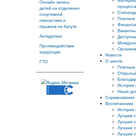
Материал
Онлайн запись
процесс
детей на отделения
Стипенд
спортивной
Платные 
гимнастики и
Финансов
прыжков на батуте
Вакантны
Антидопинг
Доступна
Междуна
Противодействие
Организа
коррупции
Новости
О школе
ГТО
Платные 
Открытый
Благода
История
Наши до
Соревнования
Воспитанники
Истории 
Лучшие г
Лучшие г
Лучшие г
Лучшие г