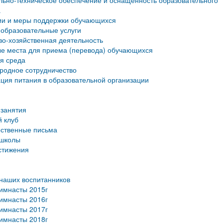
ьно-техническое обеспечение и оснащенность образовательного
а
ии и меры поддержки обучающихся
образовательные услуги
о-хозяйственная деятельность
е места для приема (перевода) обучающихся
я среда
родное сотрудничество
ция питания в образовательной организации
занятия
 клуб
рственные письма
 школы
стижения
наших воспитанников
имнасты 2015г
имнасты 2016г
имнасты 2017г
имнасты 2018г