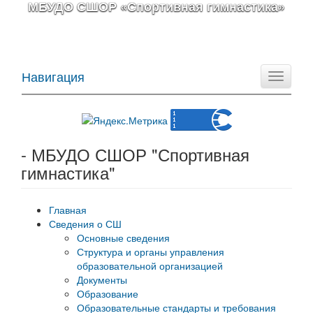
МБУДО СШОР «Спортивная гимнастика»
Навигация
Toggle
navigati
- МБУДО СШОР "Спортивная
гимнастика"
Главная
Сведения о СШ
Основные сведения
Структура и органы управления
образовательной организацией
Документы
Образование
Образовательные стандарты и требования