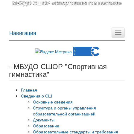
МБУДО СШОР «Спортивная гимнастика»
Навигация
Toggle
navigati
- МБУДО СШОР "Спортивная
гимнастика"
Главная
Сведения о СШ
Основные сведения
Структура и органы управления
образовательной организацией
Документы
Образование
Образовательные стандарты и требования