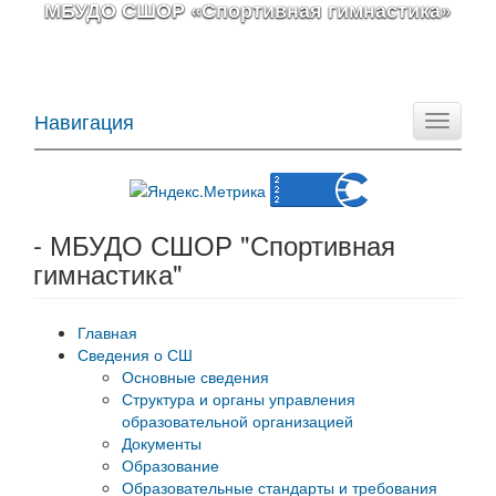
МБУДО СШОР «Спортивная гимнастика»
Навигация
Toggle
navigati
- МБУДО СШОР "Спортивная
гимнастика"
Главная
Сведения о СШ
Основные сведения
Структура и органы управления
образовательной организацией
Документы
Образование
Образовательные стандарты и требования