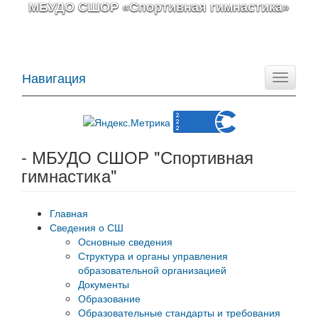
МБУДО СШОР «Спортивная гимнастика»
Навигация
Toggle
navigati
- МБУДО СШОР "Спортивная
гимнастика"
Главная
Сведения о СШ
Основные сведения
Структура и органы управления
образовательной организацией
Документы
Образование
Образовательные стандарты и требования