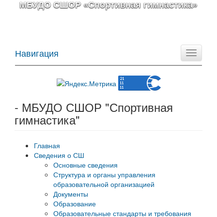
МБУДО СШОР «Спортивная гимнастика»
Навигация
Toggle
navigati
- МБУДО СШОР "Спортивная
гимнастика"
Главная
Сведения о СШ
Основные сведения
Структура и органы управления
образовательной организацией
Документы
Образование
Образовательные стандарты и требования