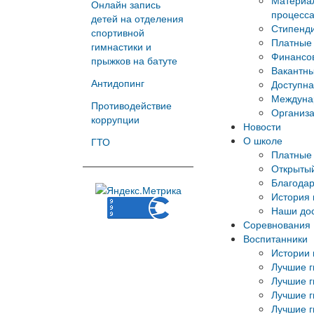
Материал
Онлайн запись
процесс
детей на отделения
Стипенд
спортивной
Платные 
гимнастики и
Финансов
прыжков на батуте
Вакантны
Антидопинг
Доступна
Междуна
Противодействие
Организа
коррупции
Новости
О школе
ГТО
Платные 
Открытый
Благода
История
Наши до
Соревнования
Воспитанники
Истории 
Лучшие г
Лучшие г
Лучшие г
Лучшие г