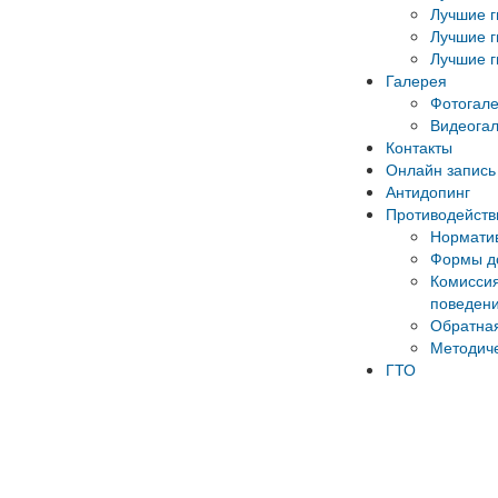
Лучшие г
Лучшие г
Лучшие г
Галерея
Фотогал
Видеога
Контакты
Онлайн запись 
Антидопинг
Противодейств
Норматив
Формы до
Комиссия
поведени
Обратная
Методич
ГТО