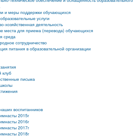
ьно-техническое обеспечение и оснащенность образовательного
а
ии и меры поддержки обучающихся
образовательные услуги
о-хозяйственная деятельность
е места для приема (перевода) обучающихся
я среда
родное сотрудничество
ция питания в образовательной организации
занятия
 клуб
рственные письма
 школы
стижения
наших воспитанников
имнасты 2015г
имнасты 2016г
имнасты 2017г
имнасты 2018г