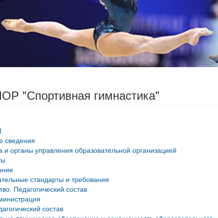
ОР "Спортивная гимнастика"
Ш
е сведения
а и органы управления образовательной организацией
ты
ание
тельные стандарты и требования
тво. Педагогический состав
министрация
дагогический состав