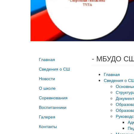
- МБУДО СШ
Главная
Сведения о СШ
Главная
Новости
Сведения о С
Основны
О школе
Структур
Соревнования
Докумен
Образов
Воспитанники
Образова
Руководс
Галерея
Ад
Контакты
Пе