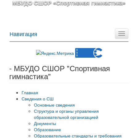
МБУДО СШОР «Спортивная гимнастика»
Навигация
Toggle
navigati
- МБУДО СШОР "Спортивная
гимнастика"
Главная
Сведения о СШ
Основные сведения
Структура и органы управления
образовательной организацией
Документы
Образование
Образовательные стандарты и требования