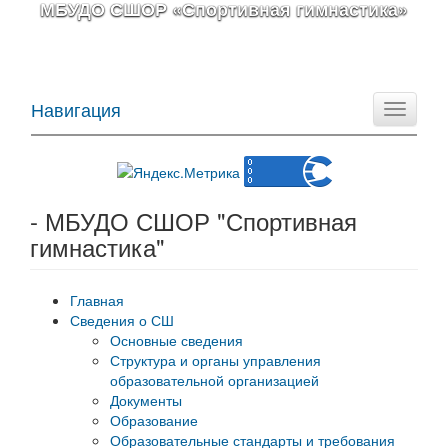
МБУДО СШОР «Спортивная гимнастика»
Навигация
Toggle
navigati
- МБУДО СШОР "Спортивная
гимнастика"
Главная
Сведения о СШ
Основные сведения
Структура и органы управления
образовательной организацией
Документы
Образование
Образовательные стандарты и требования