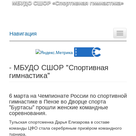
МБУДО СШОР «Спортивная гимнастика»
Навигация
Toggle
navigati
- МБУДО СШОР "Спортивная
гимнастика"
6 марта на Чемпионате России по спортивной
гимнастике в Пензе во Дворце спорта
"Буртасы" прошли женские командные
соревнования.
Тульская спортсменка Дарья Елизарова в составе
команды ЦФО стала серебряным призёром командного
турнира.