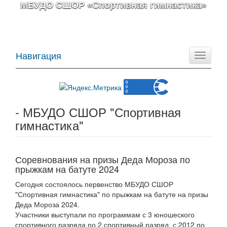
МБУДО СШОР «Спортивная гимнастика»
Навигация
Toggle
navigati
- МБУДО СШОР "Спортивная
гимнастика"
Соревнования на призы Деда Мороза по
прыжкам на батуте 2024
Сегодня состоялось первенство МБУДО СШОР
"Спортивная гимнастика" по прыжкам на батуте на призы
Деда Мороза 2024.
Участники выступали по программам с 3 юношеского
спортивного разряда по 2 спортивный разряд, с 2012 по