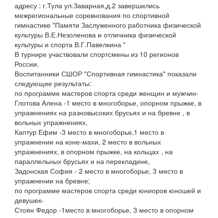
адресу : г.Тула ул.Заварная,д.2 завершились
межрегиональные соревнования по спортивной
гимнастике "Памяти Заслуженного работника физической
культуры В.Е.Незоленова и отличника физической
культуры и спорта В.Г.Павелкина "
В турнире участвовали спортсмены из 10 регионов
России.
Воспитанники СШОР "Спортивная гимнастика" показали
следующие результаты:
по программе мастеров спорта среди женщин и мужчин-
Глотова Алена -1 место в многоборье, опорном прыжке, в
упражнениях на разновысоких брусьях и на бревне , в
вольных упражнениях,
Каптур Ефим -3 место в многоборье,1 место в
упражнении на коне-махи, 2 место в вольных
упражнениях, в опорном прыжке, на кольцах , на
параллельных брусьях и на перекладине,
Задонская София - 2 место в многоборье, 3 место в
упражнении на бревне;
по программе мастеров спорта среди юниоров юношей и
девушек-
Стоян Федор -1место в многоборье, 3 место в опорном