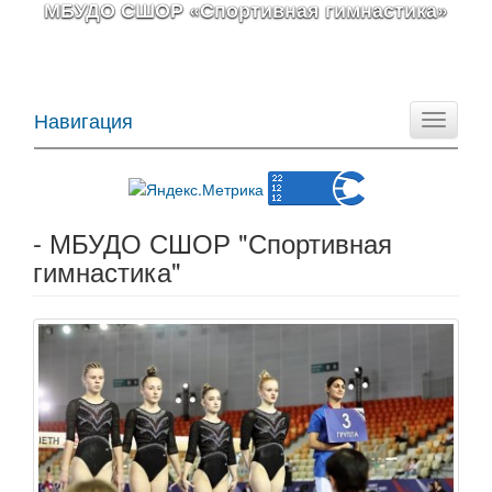
МБУДО СШОР «Спортивная гимнастика»
Навигация
Toggle
navigati
- МБУДО СШОР "Спортивная
гимнастика"